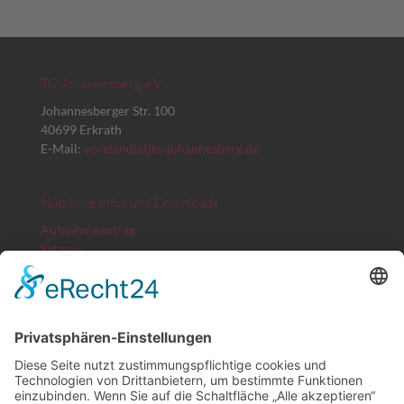
TC Johannesberg e.V.
Johannesberger Str. 100
40699 Erkrath
E-Mail:
vorstand(at)tc-johannesberg.de
Nützliche Infos und Downloads
Aufnahmeantrag
Satzung
Platz- und Spielordnung
Beitragsordnung
Erstattungsformular Arbeitsstunden
TVN Spielbericht
Bankverbindung