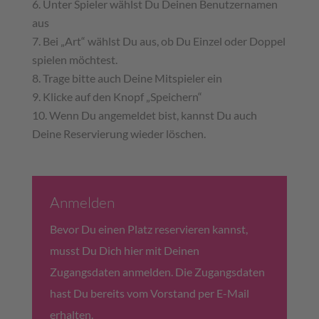
Unter Spieler wählst Du Deinen Benutzernamen
aus
Bei „Art“ wählst Du aus, ob Du Einzel oder Doppel
spielen möchtest.
Trage bitte auch Deine Mitspieler ein
Klicke auf den Knopf „Speichern“
Wenn Du angemeldet bist, kannst Du auch
Deine Reservierung wieder löschen.
Anmelden
Bevor Du einen Platz reservieren kannst,
musst Du Dich hier mit Deinen
Zugangsdaten anmelden. Die Zugangsdaten
hast Du bereits vom Vorstand per E-Mail
erhalten.