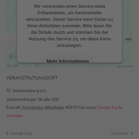
Wir verwenden einen Service eines
Drittanbieters, um Karteninhalte
einzubetten. Dieser Service kann Daten zu
Ihren Aktivitäten sammeln. Bitte lesen Sie
die Details durch und stimmen Sie der
Nutzung des Service zu, um diese Karte
anzuzeigen.
Mehr Informationen
Akzeptieren
VERANSTALTUNGSORT
powered by
Usercentrics Consent
TC Johannesberg e.V.
Management Platform
&
eRecht24
Johannesberger Straße 100
Erkrath
,
Nordrhein-Westfalen
40699
Germany
Google Karte
anzeigen
Midnight Cup
LK-Turnier