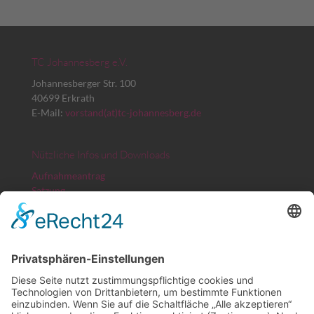
TC Johannesberg e.V.
Johannesberger Str. 100
40699 Erkrath
E-Mail:
vorstand(at)tc-johannesberg.de
Nützliche Infos und Downloads
Aufnahmeantrag
Satzung
Platz- und Spielordnung
Beitragsordnung
Erstattungsformular Arbeitsstunden
TVN Spielbericht
Bankverbindung
Kreissparkasse Düsseldorf