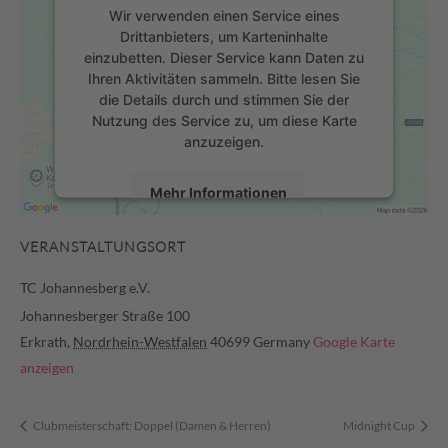
Wir verwenden einen Service eines
Drittanbieters, um Karteninhalte
einzubetten. Dieser Service kann Daten zu
Ihren Aktivitäten sammeln. Bitte lesen Sie
die Details durch und stimmen Sie der
Nutzung des Service zu, um diese Karte
anzuzeigen.
Mehr Informationen
Akzeptieren
VERANSTALTUNGSORT
powered by
Usercentrics Consent
TC Johannesberg e.V.
Management Platform
&
eRecht24
Johannesberger Straße 100
Erkrath
,
Nordrhein-Westfalen
40699
Germany
Google Karte
anzeigen
Clubmeisterschaft: Doppel (Damen & Herren)
Midnight Cup