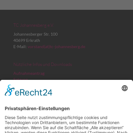
TC Johannesberg e.V.
Johannesberger Str. 100
40699 Erkrath
E-Mail:
vorstand(at)tc-johannesberg.de
Nützliche Infos und Downloads
Aufnahmeantrag
Satzung
Platz- und Spielordnung
Beitragsordnung
Erstattungsformular Arbeitsstunden
TVN Spielbericht
Bankverbindung
Kreissparkasse Düsseldorf