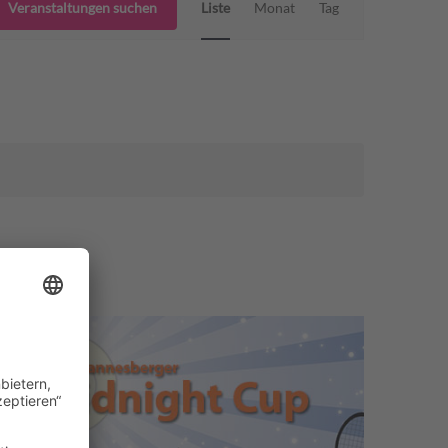
Veranstaltungen suchen
Liste
Monat
Tag
Ansichten-
Navigation