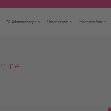
TC Johannesberg e. V.
Unser Verein
Mannschaften
rmine