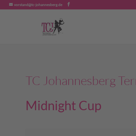
vorstand@tc-johannesberg.de
TC Johannesberg Te
Midnight Cup
Veranstaltungen